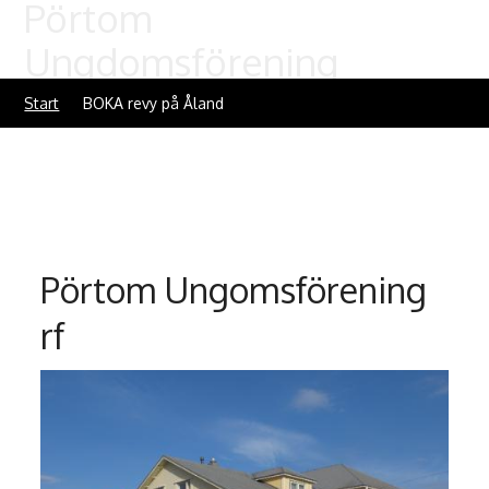
Pörtom
Ungdomsförening
Start
BOKA revy på Åland
Pörtom Ungomsförening
rf